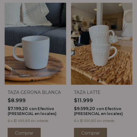
TAZA GERONA BLANCA
TAZA LATTE
$8.999
$11.999
$7.199,20
$9.599,20
con
Efectivo
con
Efectivo
(PRESENCIAL en locales)
(PRESENCIAL en locales)
6
x
$1.499,83
sin interés
6
x
$1.999,83
sin interés