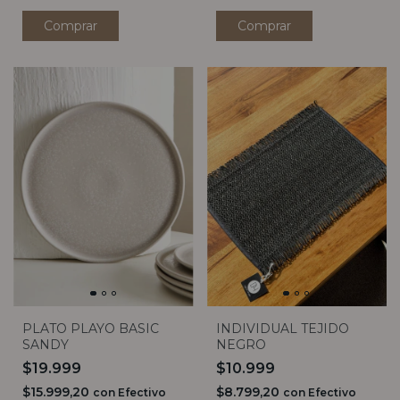
PLATO PLAYO BASIC
INDIVIDUAL TEJIDO
SANDY
NEGRO
$19.999
$10.999
$15.999,20
$8.799,20
con
Efectivo
con
Efectivo