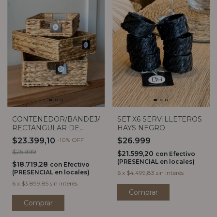
CONTENEDOR/BANDEJA
SET X6 SERVILLETEROS
RECTANGULAR DE
HAYS NEGRO
JACINTO (3 TAMAÑOS)
$23.399,10
-
10
%
OFF
$26.999
$25.999
$21.599,20
con
Efectivo
(PRESENCIAL en locales)
$18.719,28
con
Efectivo
(PRESENCIAL en locales)
6
x
$4.499,83
sin interés
6
x
$3.899,85
sin interés
Comprar