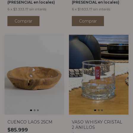
(PRESENCIAL en locales)
(PRESENCIAL en locales)
6
x
$3.333,17
sin interés
6
x
$1.833,17
sin interés
VASO WHISKY CRISTAL
CUENCO LAOS 25CM
2 ANILLOS
$85.999