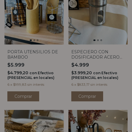
PORTA UTENSILIOS DE
ESPECIERO CON
BAMBOO
DOSIFICADOR ACERO
CON VISOR
$5.999
$4.999
$4.799,20
$3.999,20
con
Efectivo
con
Efectivo
(PRESENCIAL en locales)
(PRESENCIAL en locales)
6
x
$999,83
sin interés
6
x
$833,17
sin interés