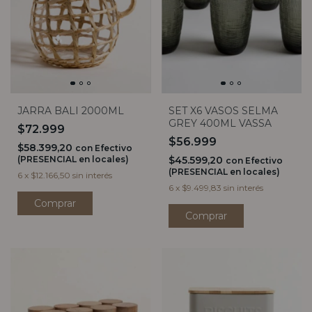
JARRA BALI 2000ML
SET X6 VASOS SELMA
GREY 400ML VASSA
$72.999
$56.999
$58.399,20
con
Efectivo
(PRESENCIAL en locales)
$45.599,20
con
Efectivo
(PRESENCIAL en locales)
6
x
$12.166,50
sin interés
6
x
$9.499,83
sin interés