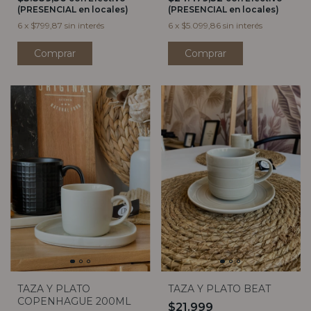
(PRESENCIAL en locales)
(PRESENCIAL en locales)
6
x
$799,87
sin interés
6
x
$5.099,86
sin interés
TAZA Y PLATO
TAZA Y PLATO BEAT
COPENHAGUE 200ML
$21.999