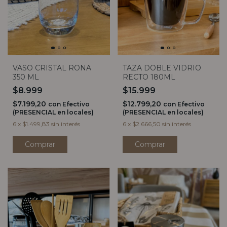
TAZA DOBLE VIDRIO
VASO CRISTAL RONA
RECTO 180ML
350 ML
$15.999
$8.999
$12.799,20
$7.199,20
con
Efectivo
con
Efectivo
(PRESENCIAL en locales)
(PRESENCIAL en locales)
6
x
$2.666,50
sin interés
6
x
$1.499,83
sin interés