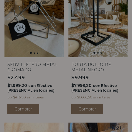
SERVILLETERO METAL
PORTA ROLLO DE
CROMADO
METAL NEGRO
$2.499
$9.999
$1.999,20
$7.999,20
con
Efectivo
con
Efectivo
(PRESENCIAL en locales)
(PRESENCIAL en locales)
6
x
$416,50
sin interés
6
x
$1.666,50
sin interés