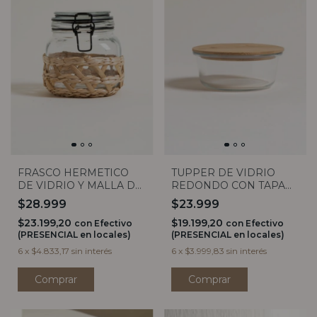
FRASCO HERMETICO
TUPPER DE VIDRIO
DE VIDRIO Y MALLA DE
REDONDO CON TAPA
MIMBRE (3 MEDIDAS)
DE BAMBOO (3
$28.999
$23.999
TAMAÑOS)
$23.199,20
$19.199,20
con
Efectivo
con
Efectivo
(PRESENCIAL en locales)
(PRESENCIAL en locales)
6
x
$4.833,17
sin interés
6
x
$3.999,83
sin interés
Comprar
Comprar