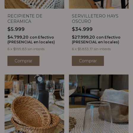
RECIPIENTE DE
SERVILLETERO HAYS
CERAMICA
OSCURO
$5.999
$34.999
$4.799,20
$27.999,20
con
Efectivo
con
Efectivo
(PRESENCIAL en locales)
(PRESENCIAL en locales)
6
x
$999,83
sin interés
6
x
$5.833,17
sin interés