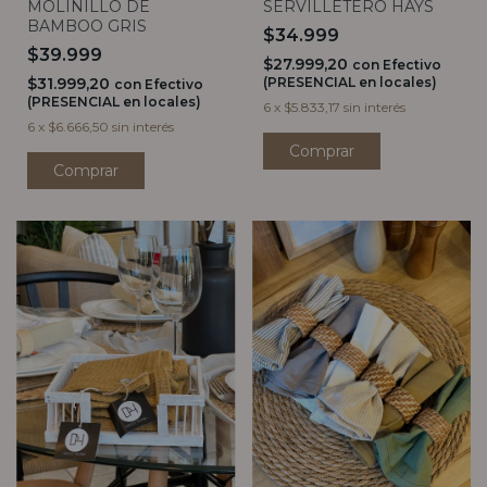
MOLINILLO DE
SERVILLETERO HAYS
BAMBOO GRIS
$34.999
$39.999
$27.999,20
con
Efectivo
$31.999,20
(PRESENCIAL en locales)
con
Efectivo
(PRESENCIAL en locales)
6
x
$5.833,17
sin interés
6
x
$6.666,50
sin interés