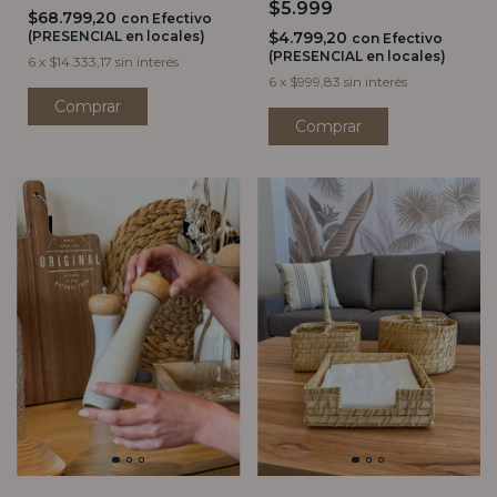
$5.999
$68.799,20
con
Efectivo
$4.799,20
(PRESENCIAL en locales)
con
Efectivo
(PRESENCIAL en locales)
6
x
$14.333,17
sin interés
6
x
$999,83
sin interés