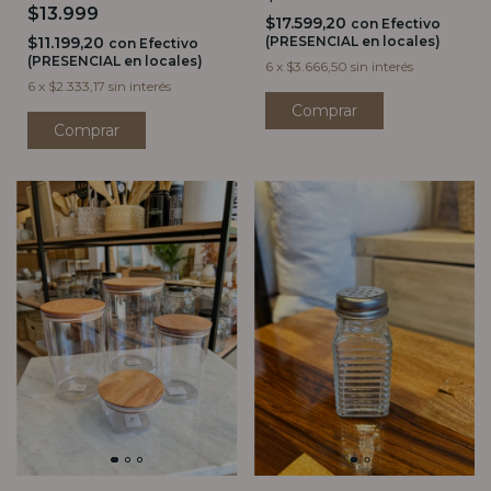
$13.999
$17.599,20
con
Efectivo
$11.199,20
(PRESENCIAL en locales)
con
Efectivo
(PRESENCIAL en locales)
6
x
$3.666,50
sin interés
6
x
$2.333,17
sin interés