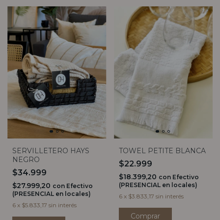
SERVILLETERO HAYS
TOWEL PETITE BLANCA
NEGRO
$22.999
$34.999
$18.399,20
con
Efectivo
$27.999,20
(PRESENCIAL en locales)
con
Efectivo
(PRESENCIAL en locales)
6
x
$3.833,17
sin interés
6
x
$5.833,17
sin interés