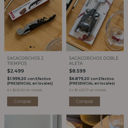
SACACORCHOS DOBLE
SACACORCHOS 2
ALETA
TIEMPOS
$8.599
$2.499
$6.879,20
$1.999,20
con
Efectivo
con
Efectivo
(PRESENCIAL en locales)
(PRESENCIAL en locales)
6
x
$1.433,17
sin interés
6
x
$416,50
sin interés