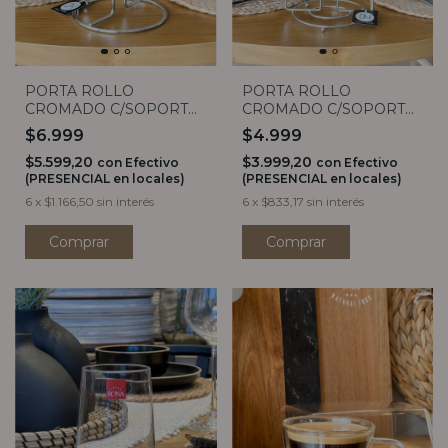
PORTA ROLLO
PORTA ROLLO
CROMADO C/SOPORTE
CROMADO C/SOPORTE
3
2
$6.999
$4.999
$5.599,20
$3.999,20
con
Efectivo
con
Efectivo
(PRESENCIAL en locales)
(PRESENCIAL en locales)
6
x
$1.166,50
sin interés
6
x
$833,17
sin interés