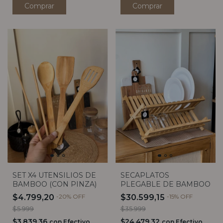
SET X4 UTENSILIOS DE
SECAPLATOS
BAMBOO (CON PINZA)
PLEGABLE DE BAMBOO
$4.799,20
-
20
%
OFF
$30.599,15
-
15
%
OFF
$5.999
$35.999
$3.839,36
$24.479,32
con
Efectivo
con
Efectivo