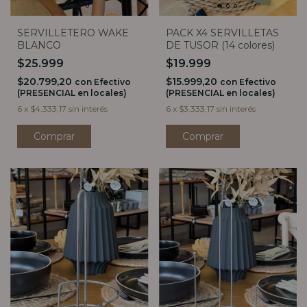
SERVILLETERO WAKE
PACK X4 SERVILLETAS
BLANCO
DE TUSOR (14 colores)
$25.999
$19.999
$20.799,20
$15.999,20
con
Efectivo
con
Efectivo
(PRESENCIAL en locales)
(PRESENCIAL en locales)
6
x
$4.333,17
sin interés
6
x
$3.333,17
sin interés
Comprar