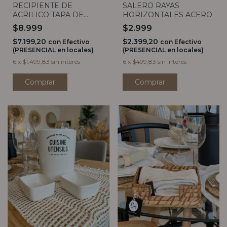
RECIPIENTE DE
SALERO RAYAS
ACRILICO TAPA DE
HORIZONTALES ACERO
MADERA 900ML (4
$8.999
$2.999
medidas)
$7.199,20
$2.399,20
con
Efectivo
con
Efectivo
(PRESENCIAL en locales)
(PRESENCIAL en locales)
6
x
$1.499,83
sin interés
6
x
$499,83
sin interés
Comprar