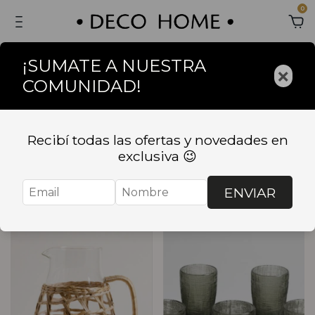
0
¡SUMATE A NUESTRA
×
COMUNIDAD!
Inicio
.
BAZAR
BAZAR
Recibí todas las ofertas y novedades en
exclusiva 😉
Ordenar
Filtrar
ENVIAR