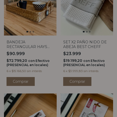
BANDEJA
SET X2 PAÑO NIDO DE
RECTANGULAR HAYS
ABEJA BEST CHEFF
CON ASA (2 TAMAÑOS)
$90.999
$23.999
$72.799,20
$19.199,20
con
Efectivo
con
Efectivo
(PRESENCIAL en locales)
(PRESENCIAL en locales)
6
x
$15.166,50
sin interés
6
x
$3.999,83
sin interés
Comprar