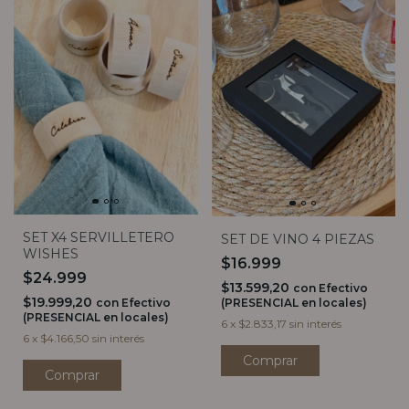
SET X4 SERVILLETERO
SET DE VINO 4 PIEZAS
WISHES
$16.999
$24.999
$13.599,20
con
Efectivo
$19.999,20
con
Efectivo
(PRESENCIAL en locales)
(PRESENCIAL en locales)
6
x
$2.833,17
sin interés
6
x
$4.166,50
sin interés