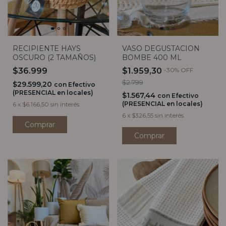
RECIPIENTE HAYS
VASO DEGUSTACION
OSCURO (2 TAMAÑOS)
BOMBE 400 ML
$36.999
$1.959,30
-
30
%
OFF
$2.799
$29.599,20
con
Efectivo
(PRESENCIAL en locales)
$1.567,44
con
Efectivo
(PRESENCIAL en locales)
6
x
$6.166,50
sin interés
6
x
$326,55
sin interés
Comprar