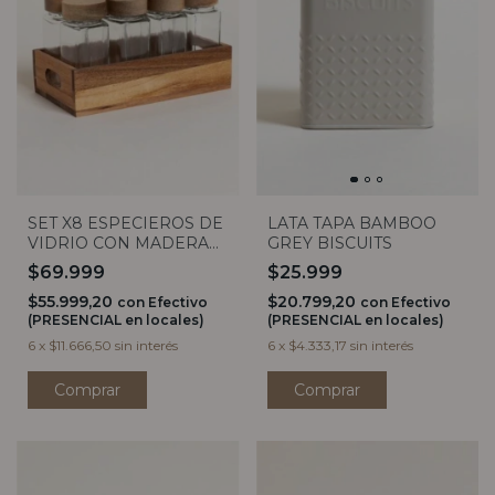
SET X8 ESPECIEROS DE
LATA TAPA BAMBOO
VIDRIO CON MADERA
GREY BISCUITS
DE ACACIA
$69.999
$25.999
$55.999,20
$20.799,20
con
Efectivo
con
Efectivo
(PRESENCIAL en locales)
(PRESENCIAL en locales)
6
x
$11.666,50
sin interés
6
x
$4.333,17
sin interés