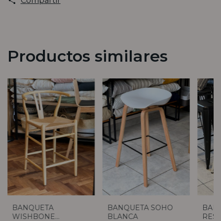
Compartir
Productos similares
BANQUETA
BANQUETA SOHO
BANQ
WISHBONE
BLANCA
RES