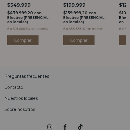
NATURAL
BLA
$549.999
$199.999
$12
$439.999,20
$159.999,20
$103
con
con
Efectivo (PRESENCIAL
Efectivo (PRESENCIAL
Efect
en locales)
en locales)
en lo
6
x
$91.666,50
sin interés
6
x
$33.333,17
sin interés
6
x
$21
Preguntas frecuentes
Contacto
Nuestros locales
Sobre nosotros