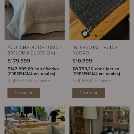
ACOLCHADO DE TUSOR
INDIVIDUAL TEJIDO
(COLOR A ELECCION)
NEGRO
$179.999
$10.999
$143.999,20
$8.799,20
con
Efectivo
con
Efectivo
(PRESENCIAL en locales)
(PRESENCIAL en locales)
6
x
$29.999,83
sin interés
6
x
$1.833,17
sin interés
Comprar