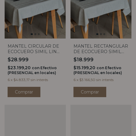
MANTEL CIRCULAR DE
MANTEL RECTANGULAR
ECOCUERO SIMIL LINO
DE ECOCUERO SIMIL
GRIS 1,40
LINO GRIS (4 MEDIDAS)
$28.999
$18.999
$23.199,20
$15.199,20
con
Efectivo
con
Efectivo
(PRESENCIAL en locales)
(PRESENCIAL en locales)
6
x
$4.833,17
sin interés
6
x
$3.166,50
sin interés
Comprar
Comprar