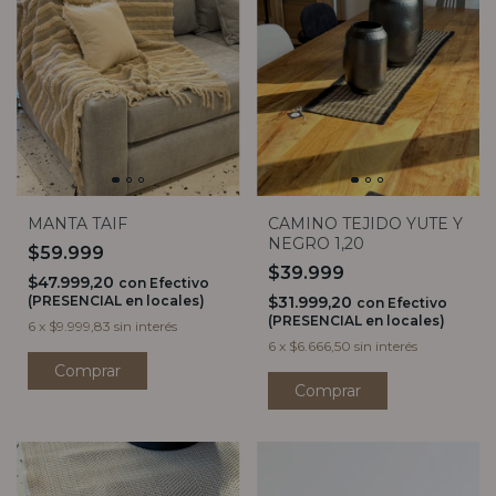
MANTA TAIF
CAMINO TEJIDO YUTE Y
NEGRO 1,20
$59.999
$39.999
$47.999,20
con
Efectivo
(PRESENCIAL en locales)
$31.999,20
con
Efectivo
(PRESENCIAL en locales)
6
x
$9.999,83
sin interés
6
x
$6.666,50
sin interés
Comprar