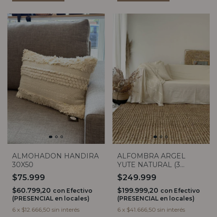
ALMOHADON HANDIRA
ALFOMBRA ARGEL
30X50
YUTE NATURAL (3
medidas)
$75.999
$249.999
$60.799,20
$199.999,20
con
Efectivo
con
Efectivo
(PRESENCIAL en locales)
(PRESENCIAL en locales)
6
x
$12.666,50
sin interés
6
x
$41.666,50
sin interés