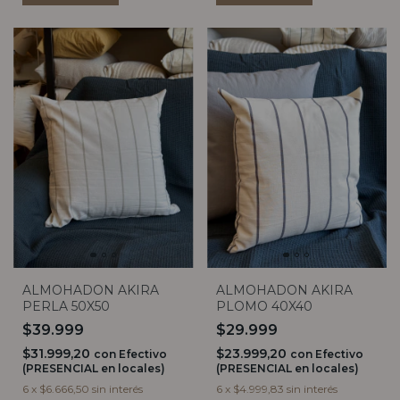
ALMOHADON AKIRA
ALMOHADON AKIRA
PERLA 50X50
PLOMO 40X40
$39.999
$29.999
$31.999,20
$23.999,20
con
Efectivo
con
Efectivo
(PRESENCIAL en locales)
(PRESENCIAL en locales)
6
x
$6.666,50
sin interés
6
x
$4.999,83
sin interés