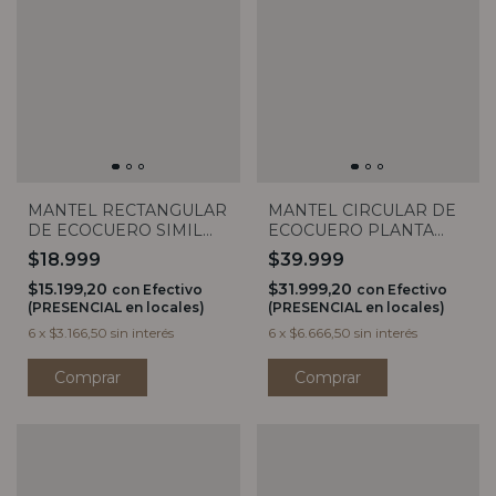
MANTEL RECTANGULAR
MANTEL CIRCULAR DE
DE ECOCUERO SIMIL
ECOCUERO PLANTA
LINO BEIGE (4
MONSTERA 1,40
$18.999
$39.999
MEDIDAS)
$15.199,20
$31.999,20
con
Efectivo
con
Efectivo
(PRESENCIAL en locales)
(PRESENCIAL en locales)
6
x
$3.166,50
sin interés
6
x
$6.666,50
sin interés
Comprar
Comprar