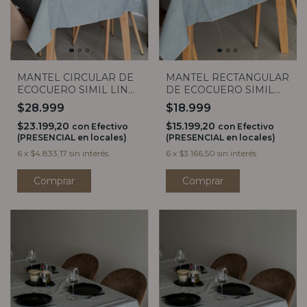
MANTEL CIRCULAR DE
MANTEL RECTANGULAR
ECOCUERO SIMIL LINO
DE ECOCUERO SIMIL
GRIS OSCURO 1,40
LINO GRIS OSCURO (4
$28.999
$18.999
MEDIDAS)
$23.199,20
$15.199,20
con
Efectivo
con
Efectivo
(PRESENCIAL en locales)
(PRESENCIAL en locales)
6
x
$4.833,17
sin interés
6
x
$3.166,50
sin interés
Comprar
Comprar