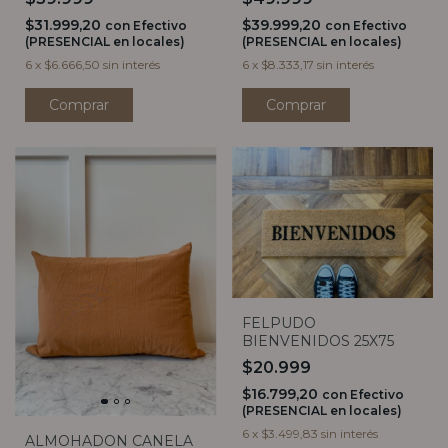
$31.999,20
$39.999,20
con
Efectivo
con
Efectivo
(PRESENCIAL en locales)
(PRESENCIAL en locales)
6
x
$6.666,50
sin interés
6
x
$8.333,17
sin interés
Comprar
Comprar
FELPUDO
BIENVENIDOS 25X75
$20.999
$16.799,20
con
Efectivo
(PRESENCIAL en locales)
6
x
$3.499,83
sin interés
ALMOHADON CANELA