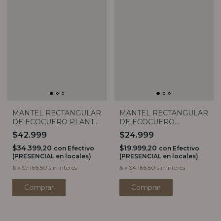
MANTEL RECTANGULAR
MANTEL RECTANGULAR
DE ECOCUERO PLANTA
DE ECOCUERO
MONSTERA (3
BOTANICO (3 MEDIDAS)
$42.999
$24.999
MEDIDAS)
$34.399,20
$19.999,20
con
Efectivo
con
Efectivo
(PRESENCIAL en locales)
(PRESENCIAL en locales)
6
x
$7.166,50
sin interés
6
x
$4.166,50
sin interés
Comprar
Comprar