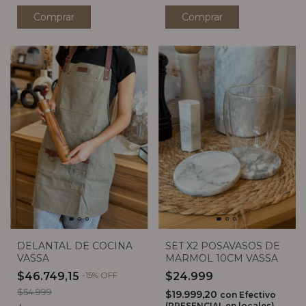
Comprar
Comprar
DELANTAL DE COCINA
SET X2 POSAVASOS DE
VASSA
MARMOL 10CM VASSA
$46.749,15
-
15
%
OFF
$24.999
$54.999
$19.999,20
con
Efectivo
(PRESENCIAL en locales)