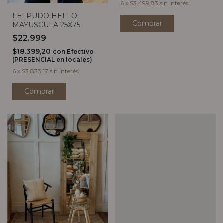
6
x
$3.499,83
sin interés
FELPUDO HELLO
MAYUSCULA 25X75
$22.999
$18.399,20
con
Efectivo
(PRESENCIAL en locales)
6
x
$3.833,17
sin interés