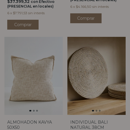
$37.399,32
con
Efectivo
(PRESENCIAL en locales)
6
x
$4.166,50
sin interés
6
x
$7.791,53
sin interés
Comprar
ALMOHADON KAVYA
INDIVIDUAL BALI
50X50
NATURAL 38CM