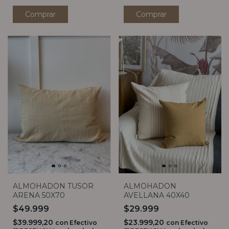
Comprar
Comprar
ALMOHADON TUSOR
ALMOHADON
ARENA 50X70
AVELLANA 40X40
$49.999
$29.999
$39.999,20
$23.999,20
con
Efectivo
con
Efectivo