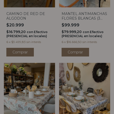
CAMINO DE RED DE
MANTEL ANTIMANCHAS
ALGODON
FLORES BLANCAS (3
MEDIDAS)
$20.999
$99.999
$16.799,20
$79.999,20
con
Efectivo
con
Efectivo
(PRESENCIAL en locales)
(PRESENCIAL en locales)
6
x
$3.499,83
sin interés
6
x
$16.666,50
sin interés
Comprar
Comprar