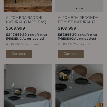
ALFOMBRA REDONDA
ALFOMBRA BADOHI
DE YUTE NATURAL (3
NATURAL (3 MEDIDAS)
MEDIDAS)
$109.999
$309.999
$87.999,20
$247.999,20
con
Efectivo
con
Efectivo
(PRESENCIAL en locales)
(PRESENCIAL en locales)
6
x
$18.333,17
sin interés
6
x
$51.666,50
sin interés
Comprar
Comprar