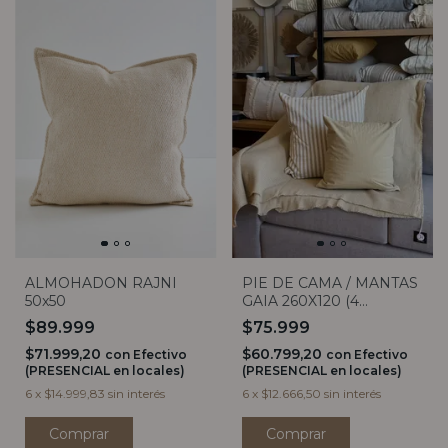
PIE DE CAMA / MANTAS
ALMOHADON RAJNI
GAIA 260X120 (4
50x50
COLORES)
$75.999
$89.999
$60.799,20
$71.999,20
con
Efectivo
con
Efectivo
(PRESENCIAL en locales)
(PRESENCIAL en locales)
6
x
$12.666,50
sin interés
6
x
$14.999,83
sin interés
Comprar
Comprar