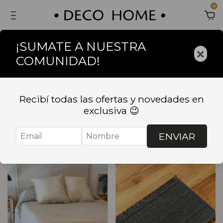
0
¡SUMATE A NUESTRA
×
COMUNIDAD!
Inicio
.
TEXTIL
TEXTIL
Recibí todas las ofertas y novedades en
exclusiva 😉
Ordenar
Filtrar
ENVIAR